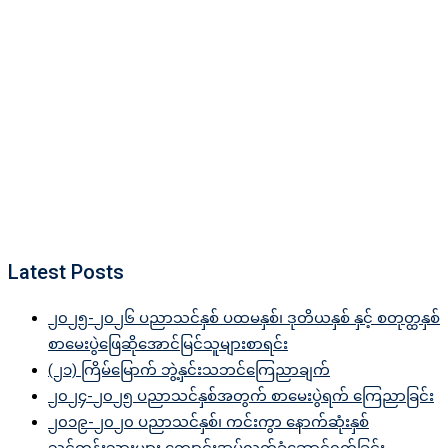
Latest Posts
၂၀၂၅-၂၀၂၆ ပညာသင်နှစ် ပထမနှစ်၊ ဒုတိယနှစ် နှင့် စတုတ္ထနှစ်
စာမေးပွဲဖြေဆိုအောင်မြင်သူများစာရင်း
(၂၁) ကြိမ်မြောက် ဘွဲ့နှင်းသဘင်ကြေညာချက်
၂၀၂၄-၂၀၂၅ ပညာသင်နှစ်အတွက် စာမေးပွဲရက် ကြေညာခြင်း
၂၀၁၉-၂၀၂၀ ပညာသင်နှစ်၊ ကင်းကွာ နောက်ဆုံးနှစ်
သင်တန်းသားများ ကျောင်းအပ်လက်ခံဆောင်ရွက်ခြင်း